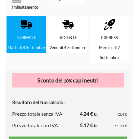
Imbustamento
NORMALE
URGENTE
EXPRESS
Martedì 8 Settembre
Venerdì 4 Settembre
Mercoledì 2
Settembre
Sconto del
capi neutri
10%
Risultato del tuo calcolo :
Prezzo totale senza IVA
4.24 € u.
42.4 €
Prezzo totale con IVA
5.17 € u.
51.73 €