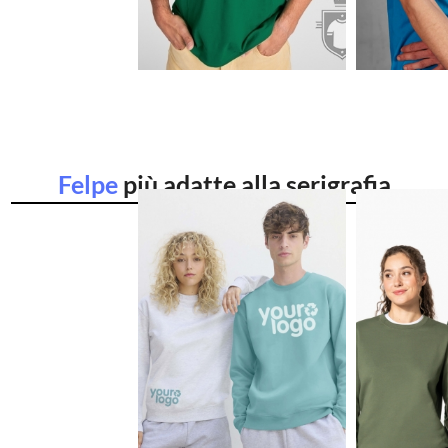
€
€1.11
Felpe
più adatte alla serigrafia