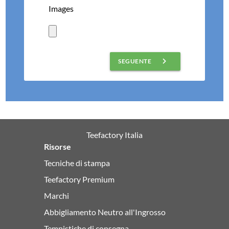
Images
keyboard_arrow_right
SEGUENTE
Teefactory Italia
Risorse
Tecniche di stampa
Teefactory Premium
Marchi
Abbigliamento Neutro all'Ingrosso
Tempistiche di consegna