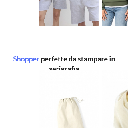
€7.15
€
Shopper
perfette da stampare in
serigrafia