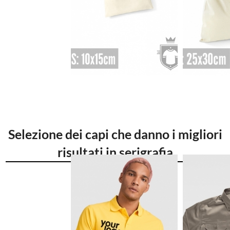
€0.43
€
Selezione dei capi che danno i migliori
risultati in serigrafia