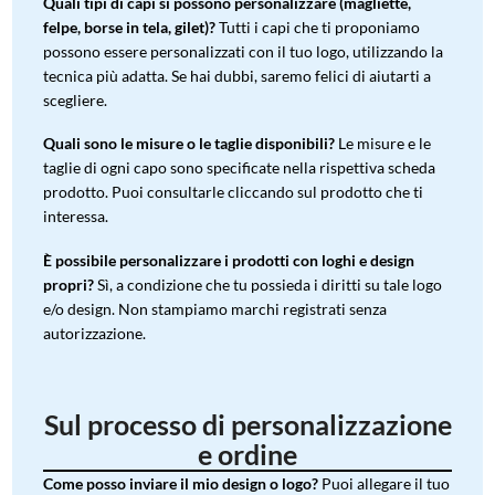
Quali tipi di capi si possono personalizzare (magliette,
felpe, borse in tela, gilet)?
Tutti i capi che ti proponiamo
possono essere personalizzati con il tuo logo, utilizzando la
tecnica più adatta. Se hai dubbi, saremo felici di aiutarti a
scegliere.
Quali sono le misure o le taglie disponibili?
Le misure e le
taglie di ogni capo sono specificate nella rispettiva scheda
prodotto. Puoi consultarle cliccando sul prodotto che ti
interessa.
È possibile personalizzare i prodotti con loghi e design
propri?
Sì, a condizione che tu possieda i diritti su tale logo
e/o design. Non stampiamo marchi registrati senza
autorizzazione.
Sul processo di personalizzazione
e ordine
Come posso inviare il mio design o logo?
Puoi allegare il tuo