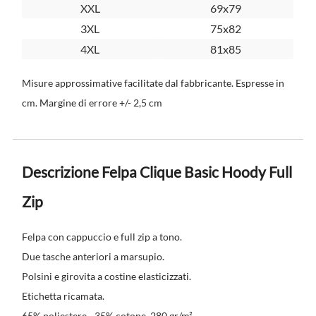
XXL
69x79
3XL
75x82
4XL
81x85
Misure approssimative facilitate dal fabbricante. Espresse in
cm. Margine di errore +/- 2,5 cm
Descrizione Felpa Clique Basic Hoody Full
Zip
Felpa con cappuccio e full zip a tono.
Due tasche anteriori a marsupio.
Polsini e girovita a costine elasticizzati.
Etichetta ricamata.
65% poliestere - 35% cotone, 280 gr/m².