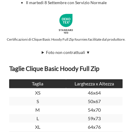
Il martedì 8 Settembre con Servizio Normale
Certificazioni di Clique Basic Hoody Full Zip fournies facilitate dal produttore.
Foto non contrattuali ▼
Taglie Clique Basic Hoody Full Zip
Taglia
Larghezza x Altezza
XS
46x64
S
50x67
M
54x70
L
59x73
XL
64x76