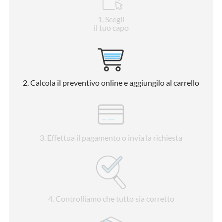
1
. Scegli
il tuo capo
2
. Calcola il preventivo online e aggiungilo al carrello
3
. Effettua il pagamento o invia la richiesta
4
. Controlliamo che tutto sia corretto