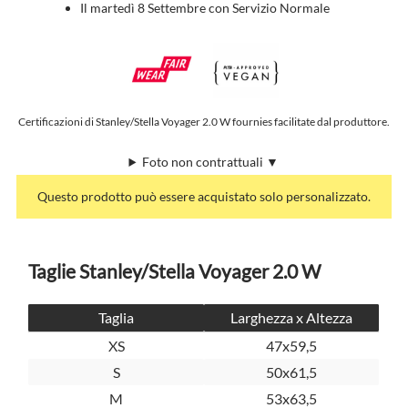
Il martedì 8 Settembre con Servizio Normale
Certificazioni di Stanley/Stella Voyager 2.0 W fournies facilitate dal produttore.
Foto non contrattuali ▼
Questo prodotto può essere acquistato solo personalizzato.
Taglie Stanley/Stella Voyager 2.0 W
Taglia
Larghezza x Altezza
XS
47x59,5
S
50x61,5
M
53x63,5