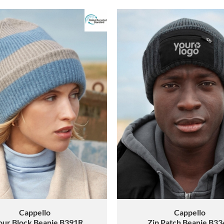
Cappello
Cappello
our Block Beanie B391R
Zip Patch Beanie B3