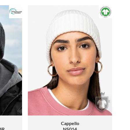
Cappello
34R
NS014