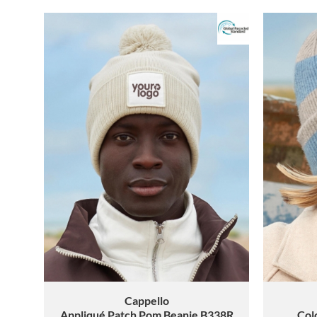
Cappello
Appliqué Patch Pom Beanie B338R
Col