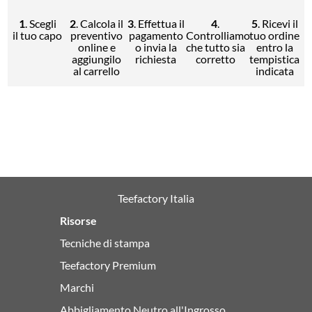
1
. Scegli
2
. Calcola il
3
. Effettua il
4
.
5
. Ricevi il
il tuo capo
preventivo
pagamento
Controlliamo
tuo ordine
online e
o invia la
che tutto sia
entro la
aggiungilo
richiesta
corretto
tempistica
al carrello
indicata
Teefactory Italia
Risorse
Tecniche di stampa
Teefactory Premium
Marchi
Abbigliamento Neutro all'Ingrosso