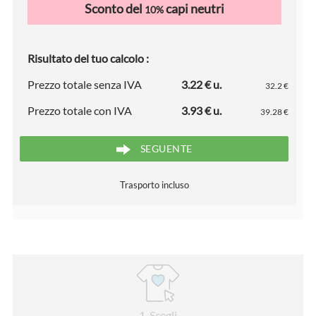
Sconto del
capi neutri
10%
Risultato del tuo calcolo :
Prezzo totale senza IVA
3.22 € u.
32.2 €
Prezzo totale con IVA
3.93 € u.
39.28 €
SEGUENTE
Trasporto incluso
1
. Scegli