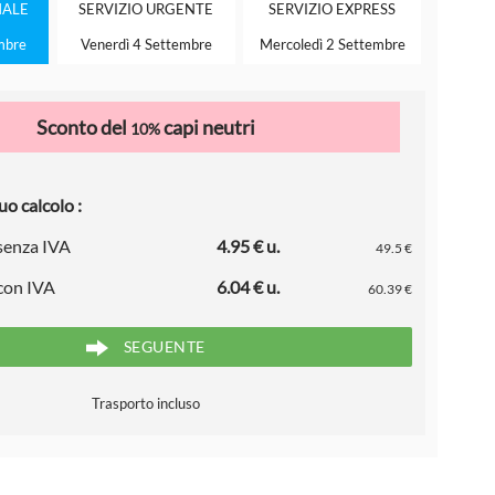
ALE
SERVIZIO
URGENTE
SERVIZIO
EXPRESS
mbre
Venerdì 4 Settembre
Mercoledì 2 Settembre
Sconto del
capi neutri
10%
uo calcolo :
 senza IVA
4.95 € u.
49.5 €
 con IVA
6.04 € u.
60.39 €
SEGUENTE
Trasporto incluso