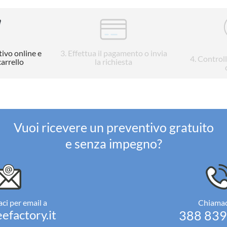
tivo online e
3
. Effettua il pagamento o invia
4
. Control
carrello
la richiesta
Vuoi ricevere un preventivo gratuito
e senza impegno?
ci per email a
Chiamac
efactory.it
388 83