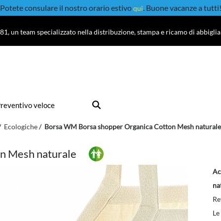
Potete consulare il nostro orario estivo
. Buone vacanze a tutti
qui
81, un team specializzato nella distribuzione, stampa e ricamo di abbigli
reventivo veloce
Ecologiche
Borsa WM Borsa shopper Organica Cotton Mesh naturale
n Mesh naturale
Ac
na
Re
Le