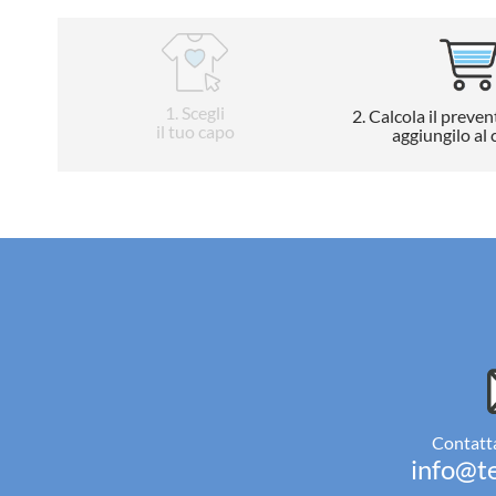
1
. Scegli
2
. Calcola il preven
il tuo capo
aggiungilo al 
Contatta
info@te