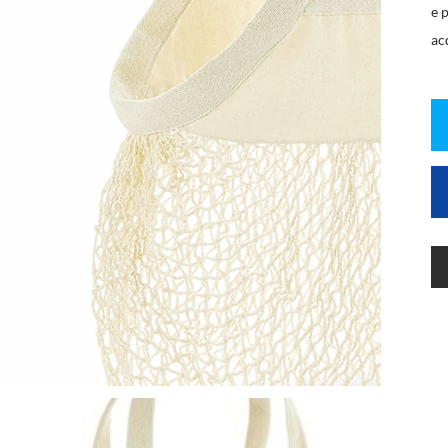
e 
acq