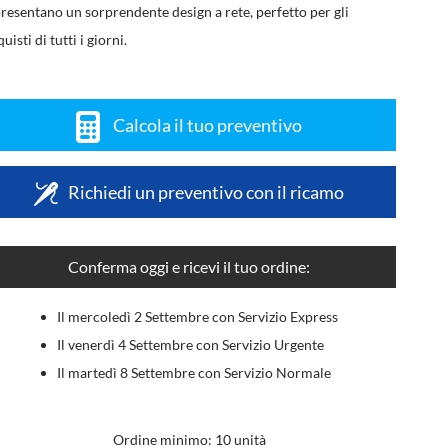
presentano un sorprendente design a rete, perfetto per gli
uisti di tutti i giorni.
Calcola il tuo preventivo
Richiedi un preventivo con il ricamo
Conferma oggi e ricevi il tuo ordine:
Il mercoledì 2 Settembre con Servizio Express
Il venerdì 4 Settembre con Servizio Urgente
Il martedì 8 Settembre con Servizio Normale
Ordine minimo: 10 unità