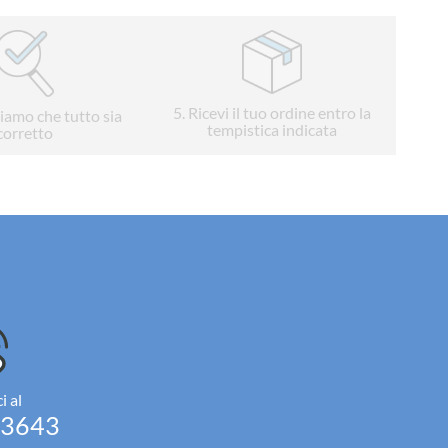
5
. Ricevi il tuo ordine entro la
liamo che tutto sia
tempistica indicata
corretto
i al
93643