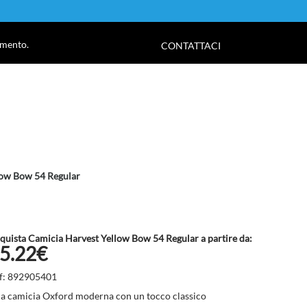
!
amento.
CONTATTACI
low Bow 54 Regular
quista Camicia Harvest Yellow Bow 54 Regular a partire da:
5.22€
f: 892905401
a camicia Oxford moderna con un tocco classico