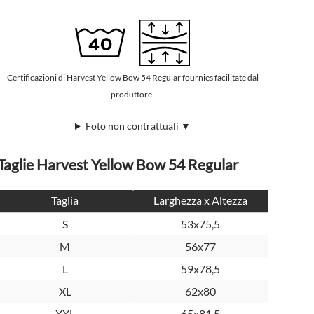
Certificazioni di Harvest Yellow Bow 54 Regular fournies facilitate dal
produttore.
Foto non contrattuali ▼
Taglie Harvest Yellow Bow 54 Regular
Taglia
Larghezza x Altezza
S
53x75,5
M
56x77
L
59x78,5
XL
62x80
XXL
65x81,5