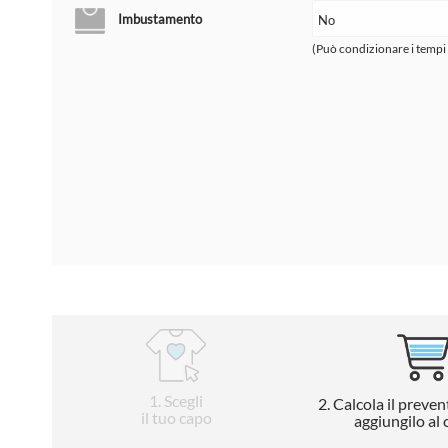
Imbustamento
(Può condizionare i tempi
1
. Scegli
2
. Calcola il preven
il tuo capo
aggiungilo al 