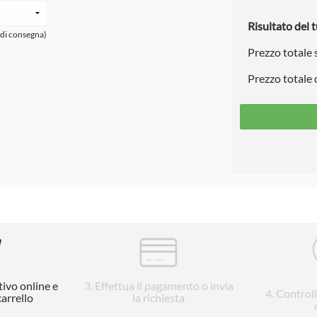
Risultato del t
 di consegna)
Prezzo totale
Prezzo totale
tivo online e
3
. Effettua il pagamento o invia
4
. Control
carrello
la richiesta