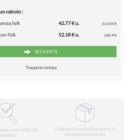
uo calcolo :
 senza IVA
42.77 € u.
213.85 €
 con IVA
52.18 € u.
260.9 €
SEGUENTE
Trasporto incluso
5
. Ricevi il tuo ordine entro la
liamo che tutto sia
tempistica indicata
corretto