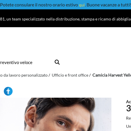
Potete consulare il nostro orario estivo
. Buone vacanze a tutti
qui
81, un team specializzato nella distribuzione, stampa e ricamo di abbigli
reventivo veloce
o da lavoro personalizzato
Ufficio e front office
Camicia Harvest Yel
Ac
3
Re
Un