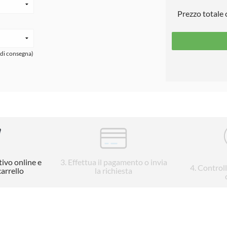
Prezzo totale
 di consegna)
tivo online e
3
. Effettua il pagamento o invia
4
. Control
carrello
la richiesta