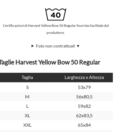
Certificazioni di Harvest Yellow Bow 50 Regular fournies facilitate dal
produttore.
Foto non contrattuali ▼
Taglie Harvest Yellow Bow 50 Regular
Taglia
Larghezza x Altezza
S
53x79
M
56x80,5
L
59x82
XL
62x83,5
XXL
65x84