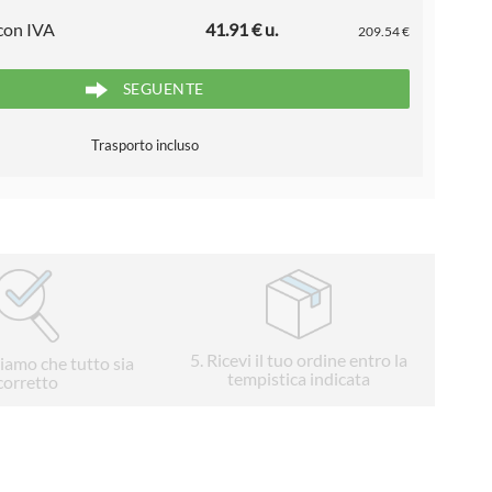
 con IVA
41.91 € u.
209.54 €
SEGUENTE
Trasporto incluso
5
. Ricevi il tuo ordine entro la
liamo che tutto sia
tempistica indicata
corretto