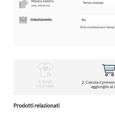
Manica sinistra
(max. 10x10 cm)
Imbustamento
(Può condizionare i tempi
1
. Scegli
2
. Calcola il preven
il tuo capo
aggiungilo al 
Prodotti relazionati