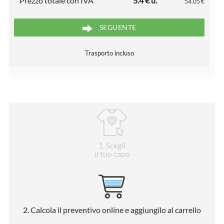
Prezzo totale con IVA
5.4 € u.
54.05 €
SEGUENTE
Trasporto incluso
1
. Scegli
il tuo capo
2
. Calcola il preventivo online e aggiungilo al carrello