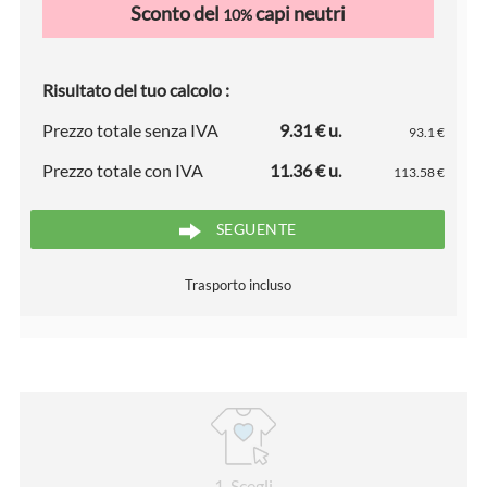
Sconto del
capi neutri
10%
Risultato del tuo calcolo :
Prezzo totale senza IVA
9.31 € u.
93.1 €
Prezzo totale con IVA
11.36 € u.
113.58 €
SEGUENTE
Trasporto incluso
1
. Scegli