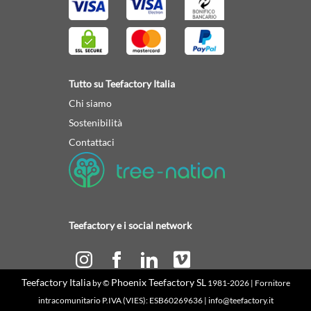
Tutto su Teefactory Italia
Chi siamo
Sostenibilità
Contattaci
Teefactory e i social network
Teefactory Italia
Phoenix Teefactory SL
by ©
1981-2026 | Fornitore
Calcola il tuo preventivo
intracomunitario P.IVA (VIES): ESB60269636 | info@teefactory.it