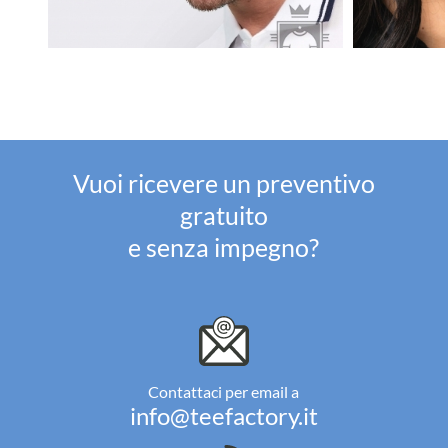
Vuoi ricevere un preventivo
gratuito
e senza impegno?
Contattaci per email a
info@teefactory.it