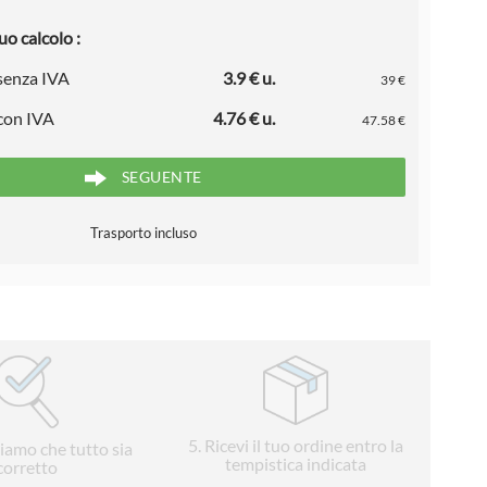
uo calcolo :
 senza IVA
3.9 € u.
39 €
 con IVA
4.76 € u.
47.58 €
SEGUENTE
Trasporto incluso
5
. Ricevi il tuo ordine entro la
liamo che tutto sia
tempistica indicata
corretto