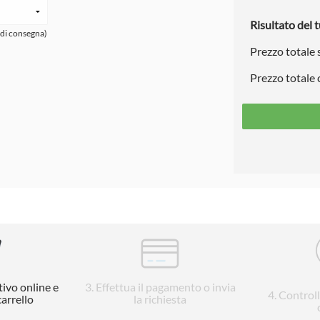
Risultato del t
 di consegna)
Prezzo totale
Prezzo totale
tivo online e
3
. Effettua il pagamento o invia
4
. Control
carrello
la richiesta