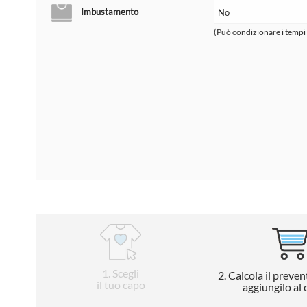
Imbustamento
(Può condizionare i tempi
1
. Scegli
2
. Calcola il preven
il tuo capo
aggiungilo al 