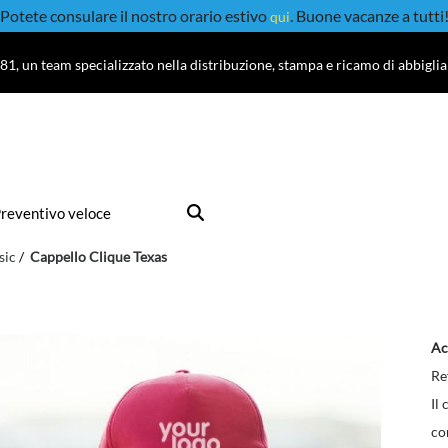
Potete consulare il nostro orario estivo
. Buone vacanze a tutti
qui
81, un team specializzato nella distribuzione, stampa e ricamo di abbigli
reventivo veloce
sic
Cappello Clique Texas
Ac
Re
Il
co