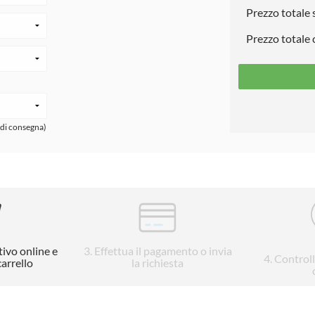
Prezzo totale
Prezzo totale
 di consegna)
tivo online e
3
. Effettua il pagamento o invia
4
. Control
carrello
la richiesta