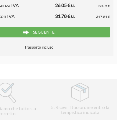
 senza IVA
26.05 € u.
260.5 €
 con IVA
31.78 € u.
317.81 €
SEGUENTE
Trasporto incluso
5
. Ricevi il tuo ordine entro la
liamo che tutto sia
tempistica indicata
corretto