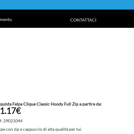
!
amento.
CONTATTACI
quista Felpa Clique Classic Hoody Full Zip a partire da:
1.17€
f: 29021044
lpe con zip e cappuccio di alta qualità per lui.