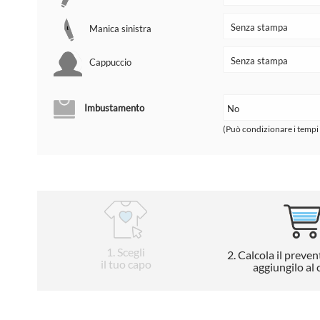
Manica sinistra
Cappuccio
Imbustamento
(Può condizionare i tempi
1
. Scegli
2
. Calcola il preven
il tuo capo
aggiungilo al 