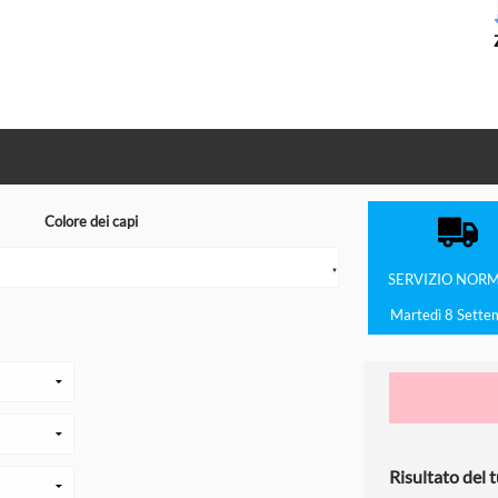
Colore dei capi
▼
SERVIZIO
NORM
Martedì 8 Sette
Risultato del t