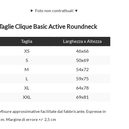
Foto non contrattuali ▼
Taglie Clique Basic Active Roundneck
Taglia
Larghezza x Altezza
XS
46x66
S
50x69
M
54x72
L
59x75
XL
64x78
XXL
69x81
Misure approssimative facilitate dal fabbricante. Espresse in
cm. Margine di errore +/- 2,5 cm