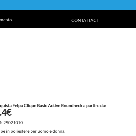
!
amento.
CONTATTACI
quista Felpa Clique Basic Active Roundneck a partire da:
.4€
f: 29021010
lpe in poliestere per uomo e donna.