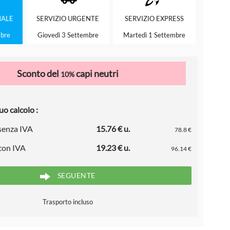
ALE
SERVIZIO
URGENTE
SERVIZIO
EXPRESS
mbre
Giovedì 3 Settembre
Martedì 1 Settembre
Sconto del
capi neutri
10%
uo calcolo :
 senza IVA
15.76 € u.
78.8 €
 con IVA
19.23 € u.
96.14 €
SEGUENTE
Trasporto incluso