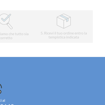
5
. Ricevi il tuo ordine entro la
liamo che tutto sia
tempistica indicata
corretto
i al