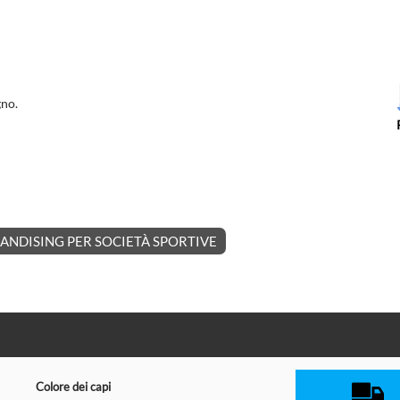
gno.
NDISING PER SOCIETÀ SPORTIVE
Colore dei capi