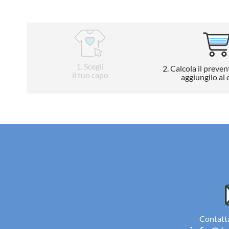
1
. Scegli
2
. Calcola il preven
il tuo capo
aggiungilo al 
Contatta