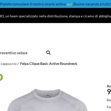
Potete consulare il nostro orario estivo
. Buone vacanze a tutti
qui
81, un team specializzato nella distribuzione, stampa e ricamo di abbigli
reventivo veloce
 cappuccio
Felpa Clique Basic Active Roundneck
Ac
9
Re
Fe