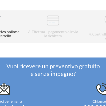
tivo online e
3
. Effettua il pagamento o invia
4
. Control
carrello
la richiesta
Vuoi ricevere un preventivo gratuito
e senza impegno?
ci per email a
Chiamac