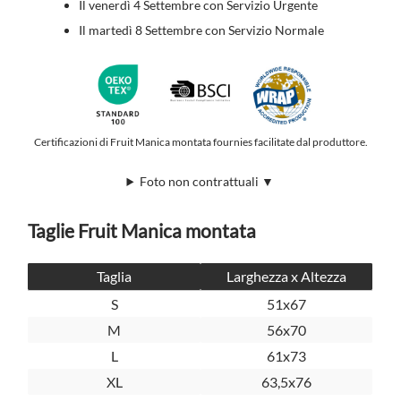
Il venerdì 4 Settembre con Servizio Urgente
Il martedì 8 Settembre con Servizio Normale
Certificazioni di Fruit Manica montata fournies facilitate dal produttore.
Foto non contrattuali ▼
Taglie Fruit Manica montata
Taglia
Larghezza x Altezza
S
51x67
M
56x70
L
61x73
XL
63,5x76