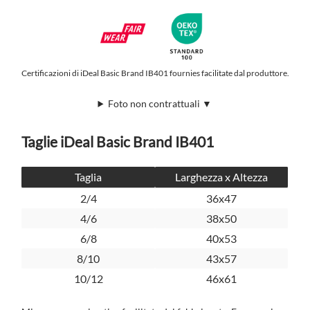
Certificazioni di iDeal Basic Brand IB401 fournies facilitate dal produttore.
Foto non contrattuali ▼
Taglie iDeal Basic Brand IB401
Taglia
Larghezza x Altezza
2/4
36x47
4/6
38x50
6/8
40x53
8/10
43x57
10/12
46x61