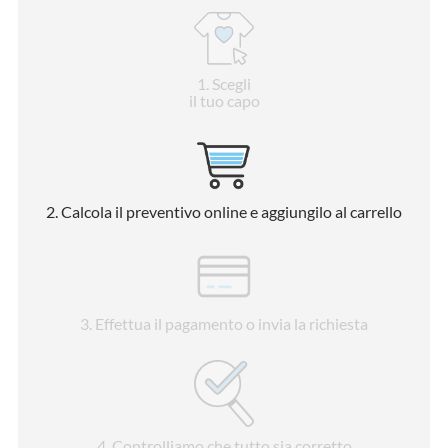
1
. Scegli
il tuo capo
2
. Calcola il preventivo online e aggiungilo al carrello
3
. Effettua il pagamento o invia la richiesta
4
. Controlliamo che tutto sia corretto