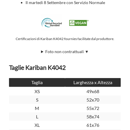
Il martedì 8 Settembre con Servizio Normale
Certificazioni di Kariban K4042 fournies facilitate dal produttore.
Foto non contrattuali ▼
Taglie Kariban K4042
Taglia
Larghezza x Altezza
XS
49x68
S
52x70
M
55x72
L
58x74
XL
61x76