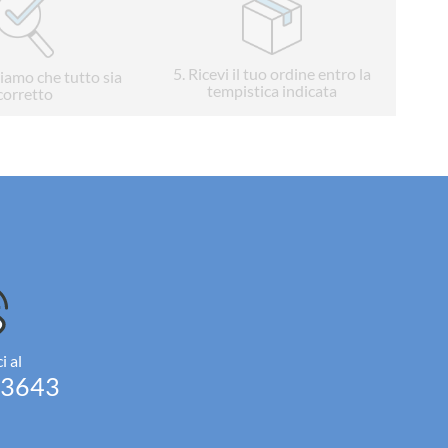
5
. Ricevi il tuo ordine entro la
liamo che tutto sia
tempistica indicata
corretto
i al
93643