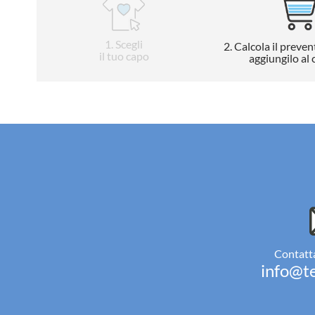
1
. Scegli
2
. Calcola il preven
il tuo capo
aggiungilo al 
Contatta
info@te