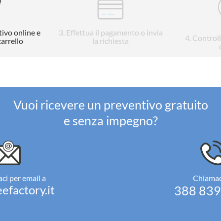
tivo online e
3
. Effettua il pagamento o invia
4
. Control
carrello
la richiesta
Vuoi ricevere un preventivo gratuito
e senza impegno?
ci per email a
Chiamac
efactory.it
388 83