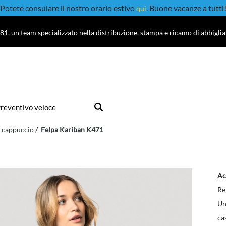
Potete consulare il nostro orario estivo
. Buone vacanze a tutti
qui
81, un team specializzato nella distribuzione, stampa e ricamo di abbigli
reventivo veloce
 cappuccio
Felpa Kariban K471
Ac
Re
Un
ca