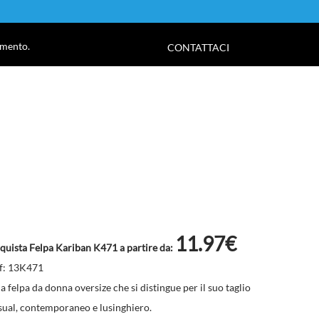
!
amento.
CONTATTACI
11.97€
quista Felpa Kariban K471 a partire da:
f: 13K471
a felpa da donna oversize che si distingue per il suo taglio
sual, contemporaneo e lusinghiero.