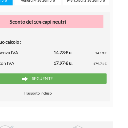
mbre
Venerdì 4 Settembre
Mercoledì 2 Settembre
Sconto del
capi neutri
10%
uo calcolo :
 senza IVA
14.73 € u.
147.3 €
 con IVA
17.97 € u.
179.71 €
SEGUENTE
Trasporto incluso