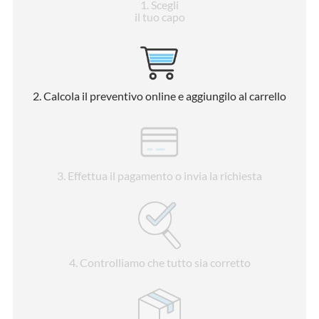
1
. Scegli
il tuo capo
2
. Calcola il preventivo online e aggiungilo al carrello
3
. Effettua il pagamento o invia la richiesta
4
. Controlliamo che tutto sia corretto