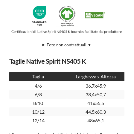
Certificazioni di Native Spirit NS405 K fournies facilitate dal produttore.
Foto non contrattuali ▼
Taglie Native Spirit NS405 K
Taglia
Larghezza x Altezza
4/6
36,7x45,9
6/8
38,4x50,7
8/10
41x55,5
10/12
44,5x60,3
12/14
48x65,1