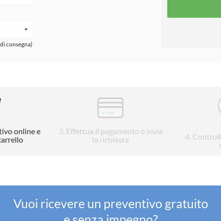
 di consegna)
tivo online e
3
. Effettua il pagamento o invia
4
. Control
carrello
la richiesta
Vuoi ricevere un preventivo gratuito
e senza impegno?