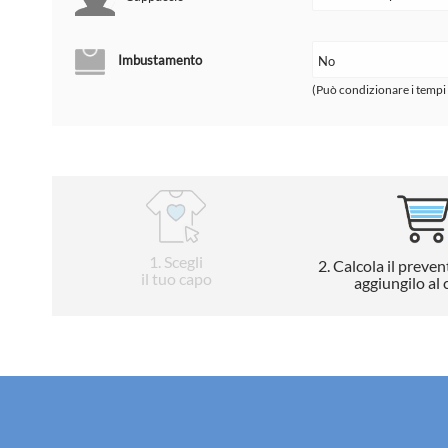
Imbustamento
(Può condizionare i tempi
1
. Scegli
2
. Calcola il preven
il tuo capo
aggiungilo al 