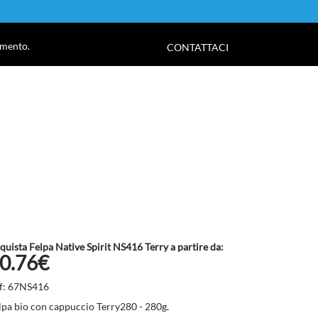
!
amento.
CONTATTACI
quista Felpa Native Spirit NS416 Terry a partire da:
0.76€
f: 67NS416
lpa bio con cappuccio Terry280 - 280g.