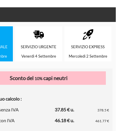
ALE
SERVIZIO
URGENTE
SERVIZIO
EXPRESS
mbre
Venerdì 4 Settembre
Mercoledì 2 Settembre
Sconto del
capi neutri
10%
uo calcolo :
 senza IVA
37.85 € u.
378.5 €
 con IVA
46.18 € u.
461.77 €