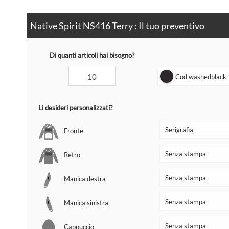
Native Spirit NS416 Terry : Il tuo preventivo
Di quanti articoli hai bisogno?
Cod washedblack -
Li desideri personalizzati?
Fronte
Retro
Manica destra
Manica sinistra
Cappuccio