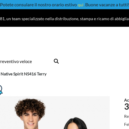
Potete consulare il nostro orario estivo
. Buone vacanze a tutti
qui
81, un team specializzato nella distribuzione, stampa e ricamo di abbigli
reventivo veloce
 Native Spirit NS416 Terry
Ac
3
Re
Fe