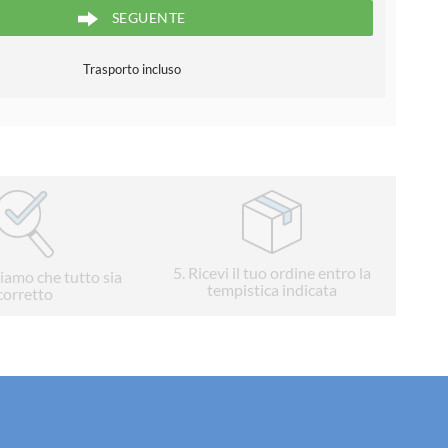
SEGUENTE
Trasporto incluso
5
. Ricevi il tuo ordine entro la
liamo che tutto sia
tempistica indicata
corretto