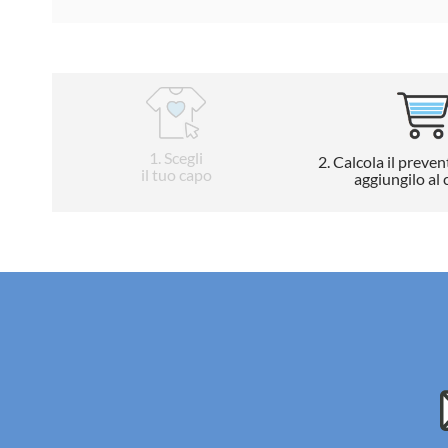
1
. Scegli
2
. Calcola il preven
il tuo capo
aggiungilo al 