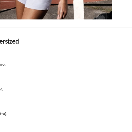
ersized
hio.
r.
tta).