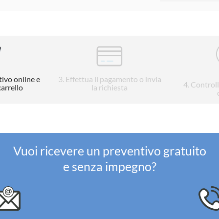
tivo online e
3
. Effettua il pagamento o invia
4
. Control
carrello
la richiesta
Vuoi ricevere un preventivo gratuito
e senza impegno?