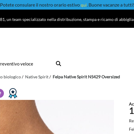
Potete consulare il nostro orario estivo
. Buone vacanze a tutti
qui
81, un team specializzato nella distribuzione, stampa e ricamo di abbigli
reventivo veloce
o biologico
Native Spirit
Felpa Native Spirit NS429 Oversized
Ac
1
Re
Fe