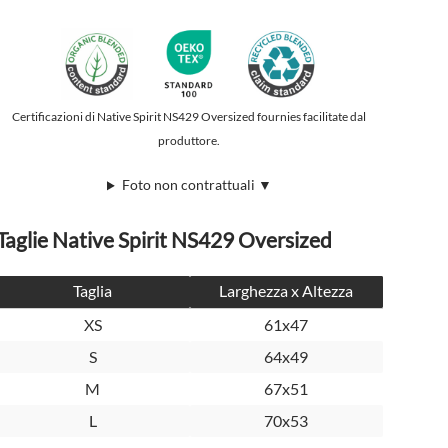
Certificazioni di Native Spirit NS429 Oversized fournies facilitate dal
produttore.
Foto non contrattuali ▼
Taglie Native Spirit NS429 Oversized
Taglia
Larghezza x Altezza
XS
61x47
S
64x49
M
67x51
L
70x53