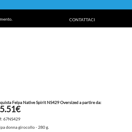
!
amento.
CONTATTACI
quista Felpa Native Spirit NS429 Oversized a partire da:
5.51€
f: 67NS429
lpa donna girocollo - 280 g.