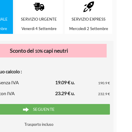
ALE
SERVIZIO
URGENTE
SERVIZIO
EXPRESS
mbre
Venerdì 4 Settembre
Mercoledì 2 Settembre
Sconto del
capi neutri
10%
uo calcolo :
 senza IVA
19.09 € u.
190.9 €
 con IVA
23.29 € u.
232.9 €
SEGUENTE
Trasporto incluso