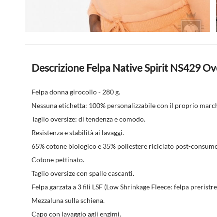
Descrizione Felpa Native Spirit NS429 Ov
Felpa donna girocollo - 280 g.
Nessuna etichetta: 100% personalizzabile con il proprio marc
Taglio oversize: di tendenza e comodo.
Resistenza e stabilità ai lavaggi.
65% cotone biologico e 35% poliestere riciclato post-consume
Cotone pettinato.
Taglio oversize con spalle cascanti.
Felpa garzata a 3 fili LSF (Low Shrinkage Fleece: felpa preristre
Mezzaluna sulla schiena.
Capo con lavaggio agli enzimi.