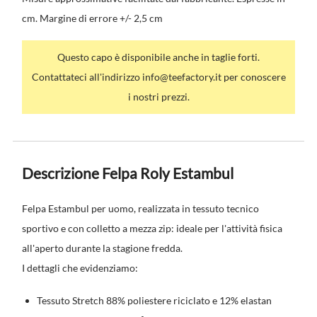
cm. Margine di errore +/- 2,5 cm
Questo capo è disponibile anche in taglie forti.
Contattateci all'indirizzo info@teefactory.it per conoscere
i nostri prezzi.
Descrizione Felpa Roly Estambul
Felpa Estambul per uomo, realizzata in tessuto tecnico
sportivo e con colletto a mezza zip: ideale per l'attività fisica
all'aperto durante la stagione fredda.
I dettagli che evidenziamo:
Tessuto Stretch 88% poliestere riciclato e 12% elastan