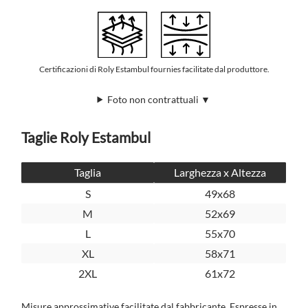
Certificazioni di Roly Estambul fournies facilitate dal produttore.
Foto non contrattuali ▼
Taglie Roly Estambul
Taglia
Larghezza x Altezza
S
49x68
M
52x69
L
55x70
XL
58x71
2XL
61x72
Misure approssimative facilitate dal fabbricante. Espresse in