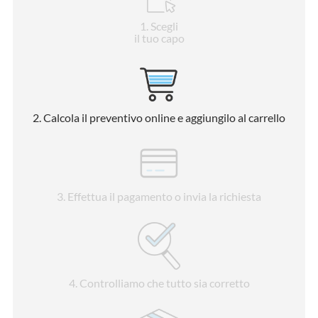
1
. Scegli
il tuo capo
2
. Calcola il preventivo online e aggiungilo al carrello
3
. Effettua il pagamento o invia la richiesta
4
. Controlliamo che tutto sia corretto