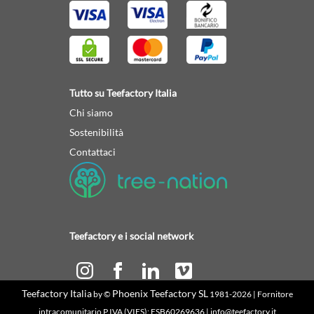
Tutto su Teefactory Italia
Chi siamo
Sostenibilità
Contattaci
Teefactory e i social network
Teefactory Italia
Phoenix Teefactory SL
by ©
1981-2026 | Fornitore
Calcola il tuo preventivo
intracomunitario P.IVA (VIES): ESB60269636 | info@teefactory.it