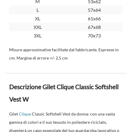
M
53x62
L
57x64
XL
61x66
XXL
67x68
3XL
70x73
Misure approssimative facilitate dal fabbricante. Espresse in
cm. Margine di errore +/- 2,5 cm
Descrizione Gilet Clique Classic Softshell
Vest W
Gilet
Clique
Classic Softshell Vest da donna: con una vasta
gamma di colori e il suo tessuto in poliestere riciclato,
diventerà un capo essenziale del tuo guardaroba lavorativo o