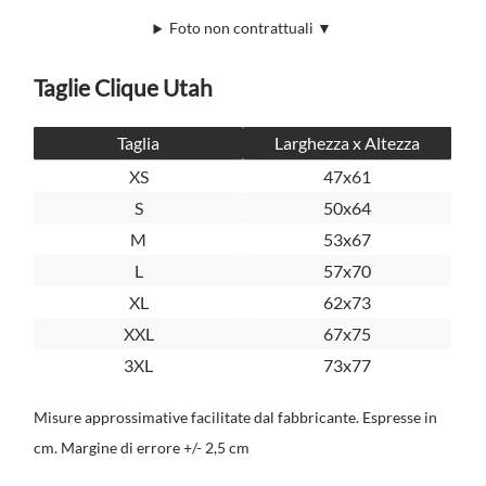
Foto non contrattuali ▼
Taglie Clique Utah
Taglia
Larghezza x Altezza
XS
47x61
S
50x64
M
53x67
L
57x70
XL
62x73
XXL
67x75
3XL
73x77
Misure approssimative facilitate dal fabbricante. Espresse in
cm. Margine di errore +/- 2,5 cm