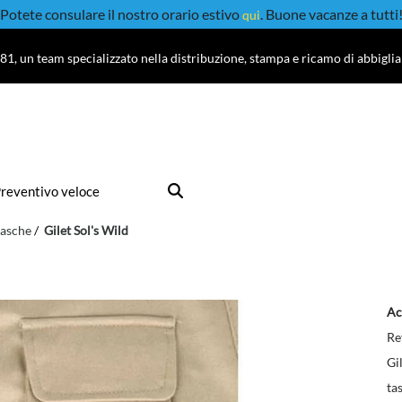
Potete consulare il nostro orario estivo
. Buone vacanze a tutti
qui
81, un team specializzato nella distribuzione, stampa e ricamo di abbigli
reventivo veloce
tasche
Gilet Sol's Wild
Ac
Re
Gi
ta