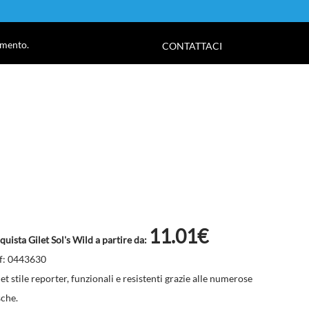
!
amento.
CONTATTACI
11.01€
quista Gilet Sol's Wild a partire da:
f: 0443630
let stile reporter, funzionali e resistenti grazie alle numerose
sche.