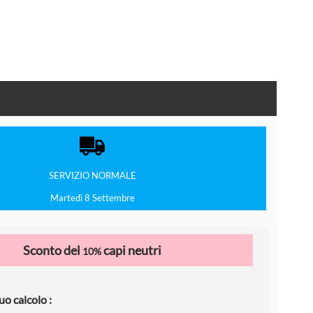
SERVIZIO
NORMALE
Martedì 8 Settembre
Sconto del
capi neutri
10%
uo calcolo :