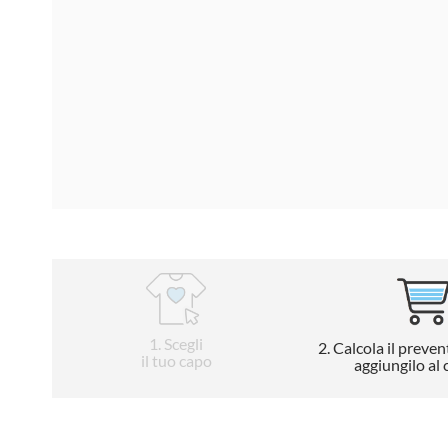
1
. Scegli
2
. Calcola il preven
il tuo capo
aggiungilo al 