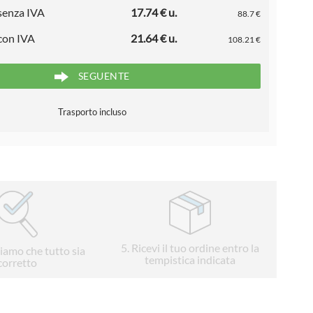
 senza IVA
17.74 € u.
88.7 €
 con IVA
21.64 € u.
108.21 €
SEGUENTE
Trasporto incluso
5
. Ricevi il tuo ordine entro la
liamo che tutto sia
tempistica indicata
corretto