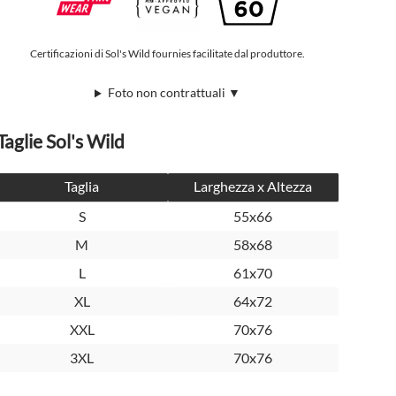
Certificazioni di Sol's Wild fournies facilitate dal produttore.
Foto non contrattuali ▼
Taglie Sol's Wild
Taglia
Larghezza x Altezza
S
55x66
M
58x68
L
61x70
XL
64x72
XXL
70x76
3XL
70x76