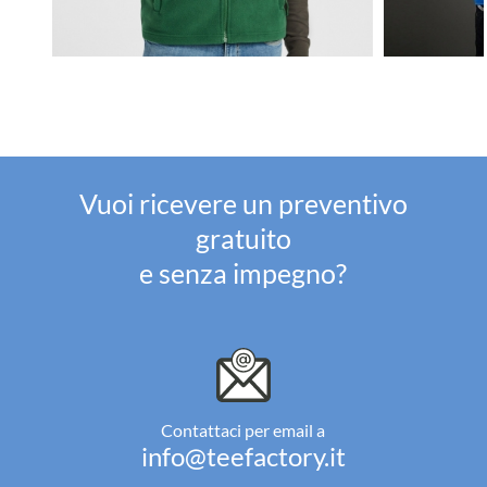
Vuoi ricevere un preventivo
gratuito
e senza impegno?
Contattaci per email a
info@teefactory.it