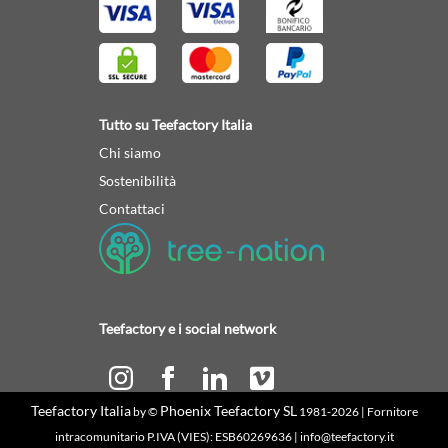
Tutto su Teefactory Italia
Chi siamo
Sostenibilità
Contattaci
Teefactory e i social network
Teefactory Italia
Phoenix Teefactory SL
by ©
1981-2026 | Fornitore
Calcola il tuo preventivo
intracomunitario P.IVA (VIES): ESB60269636 | info@teefactory.it