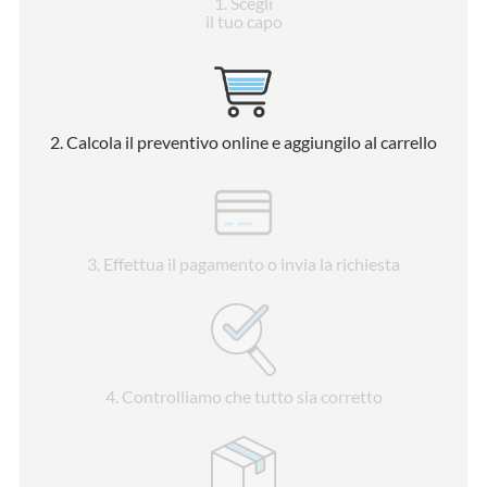
1
. Scegli
il tuo capo
2
. Calcola il preventivo online e aggiungilo al carrello
3
. Effettua il pagamento o invia la richiesta
4
. Controlliamo che tutto sia corretto