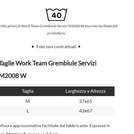
rtificazioni di Work Team Grembiule Servizi M2008 W fournies facilitate dal
produttore.
Foto non contrattuali ▼
Taglie Work Team Grembiule Servizi
M2008 W
Taglia
Larghezza x Altezza
M
37x65
L
43x67
Misure approssimative facilitate dal fabbricante. Espresse in
cm. Margine di errore +/- 2,5 cm