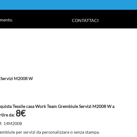
!
amento.
CONTATTACI
 Servizi M2008 W
quista Tessile casa Work Team Grembiule Servizi M2008 W a
8€
rtire da:
f: 14M2008
embiule per servizi da personalizzare o senza stampa.