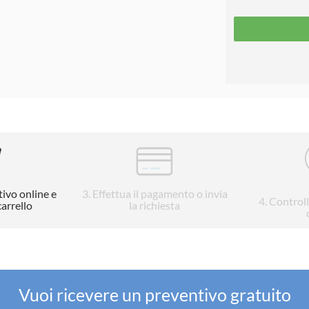
tivo online e
3
. Effettua il pagamento o invia
4
. Control
carrello
la richiesta
Vuoi ricevere un preventivo gratuito