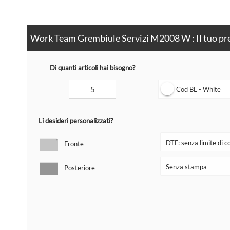
Work Team Grembiule Servizi M2008 W : Il tuo pr
Di quanti articoli hai bisogno?
Cod BL - White
Li desideri personalizzati?
Fronte
Posteriore