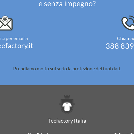
e senza impegno?
ci per email a
Chiamac
efactory.it
388 83
Prendiamo molto sul serio la
protezione dei tuoi dati.
Teefactory Italia