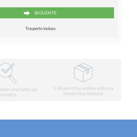
SEGUENTE
Trasporto incluso
5
. Ricevi il tuo ordine entro la
liamo che tutto sia
tempistica indicata
corretto