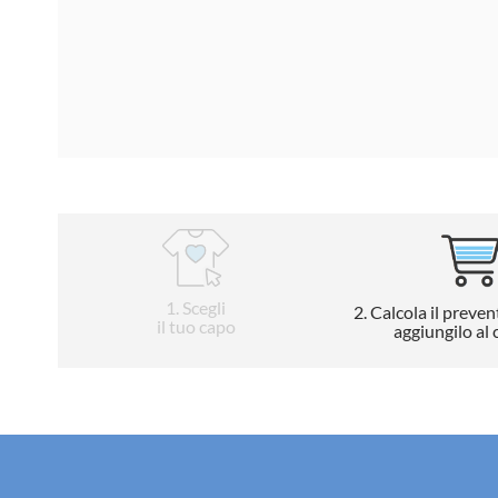
1
. Scegli
2
. Calcola il preven
il tuo capo
aggiungilo al 