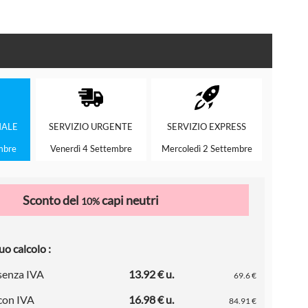
ALE
SERVIZIO
URGENTE
SERVIZIO
EXPRESS
mbre
Venerdì 4 Settembre
Mercoledì 2 Settembre
Sconto del
capi neutri
10%
uo calcolo :
 senza IVA
13.92 € u.
69.6 €
 con IVA
16.98 € u.
84.91 €