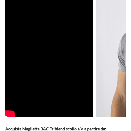
Acquista Maglietta B&C Triblend scollo a V a partire da: