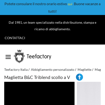
Potete consulare il nostro orario estivo
. Buone vacanze a
qui
tutti!
Dal 1981, un team specializzato nella distribuzione, stampa e
ricamo di abbigliamento.
CONTATTACI
Teefactory
Teefactory Italia
Abbigliamento personalizzato
Magliette
Maglie
Maglietta B&C Triblend scollo a V