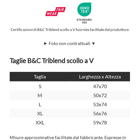
Certificazioni di B&C Triblend scollo a V fournies facilitate dal produttore.
Foto non contrattuali ▼
Taglie B&C Triblend scollo a V
Taglia
Larghezza x Altezza
S
47x70
M
50x72
L
53x74
XL
56x76
XXL
59x78
Misure approssimative facilitate dal fabbricante. Espresse in