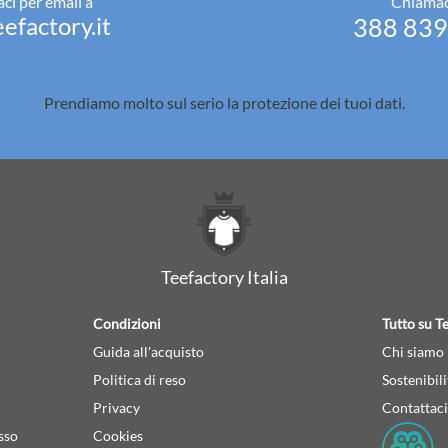
ci per email a
Chiamac
efactory.it
388 83
Prendiamo molto sul serio la
protezione dei tuoi dati.
Teefactory Italia
Condizioni
Tutto su Te
Guida all'acquisto
Chi siamo
Politica di reso
Sostenibili
Privacy
Contattaci
sso
Cookies