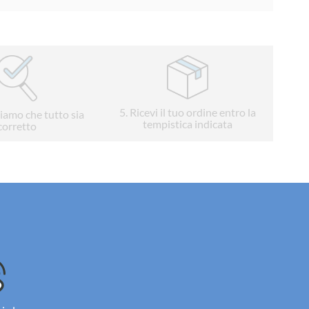
5
. Ricevi il tuo ordine entro la
liamo che tutto sia
tempistica indicata
corretto