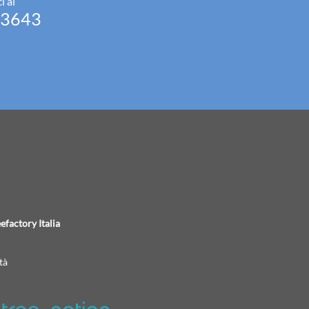
i al
93643
efactory Italia
tà