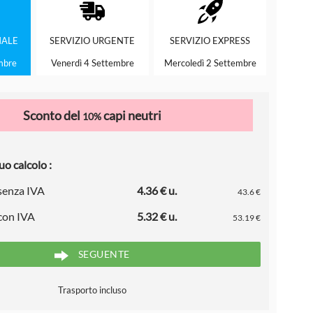
ALE
SERVIZIO
URGENTE
SERVIZIO
EXPRESS
mbre
Venerdì 4 Settembre
Mercoledì 2 Settembre
Sconto del
capi neutri
10%
uo calcolo :
 senza IVA
4.36 € u.
43.6 €
 con IVA
5.32 € u.
53.19 €
SEGUENTE
Trasporto incluso