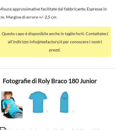
Misure approssimative facilitate dal fabbricante. Espresse in
cm. Margine di errore +/- 2,5 cm
Questo capo è disponibile anche in taglie forti. Contattateci
all'indirizzo info@teefactory.it per conoscere i nostri
prezzi.
Fotografie di Roly Braco 180 Junior