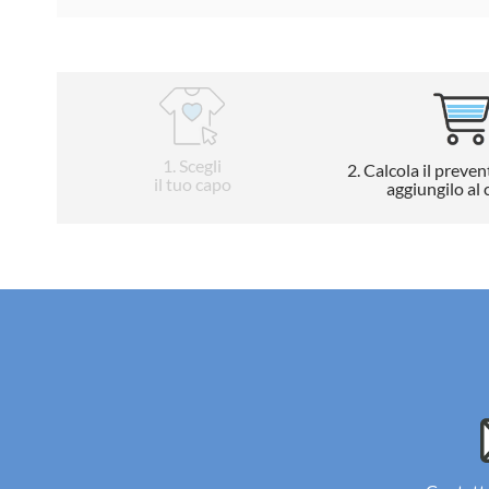
1
. Scegli
2
. Calcola il preven
il tuo capo
aggiungilo al 