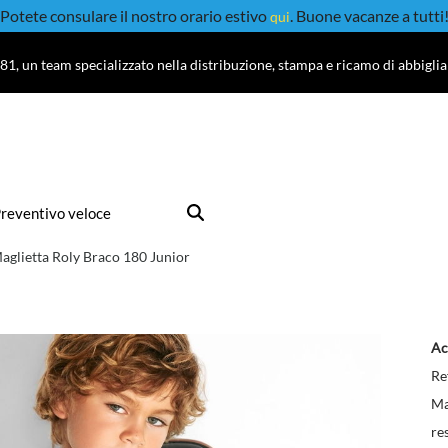
Potete consulare il nostro orario estivo
. Buone vacanze a tutti
qui
81, un team specializzato nella distribuzione, stampa e ricamo di abbigli
reventivo veloce
aglietta Roly Braco 180 Junior
Ac
Re
Ma
re