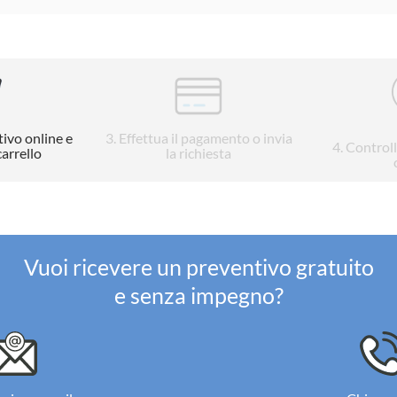
tivo online e
3
. Effettua il pagamento o invia
4
. Control
carrello
la richiesta
Vuoi ricevere un preventivo gratuito
e senza impegno?