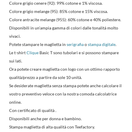
Colore grigio cenere (92): 99% cotone e 1% viscosa.
Colore grigio melange (95): 85% cotone e 15% viscosa.
Colore antracite melange (955): 60% cotone e 40% poliestere.
Disponibili in un'ampia gamma di colori dalle tonalitá molto
vivaci.
Potete stampare le maglietta in
serigrafia
o
stampa digitale
.
Le t-shirt
Clique
Basic T sono tubolari e si possono stampare
sui lati.
Ora potete creare maglietta con logo con un ottimo rapporto
qualità/prezzo a partire da sole 10 unità.
Se desiderate maglietta senza stampa potete anche calcolare il
vostro preventivo veloce con la nostra comoda calcolatrice
online.
Con certificato di qualità .
Disponibili anche per donna e bambino.
Stampa maglietta di alta qualità con Teefactory.