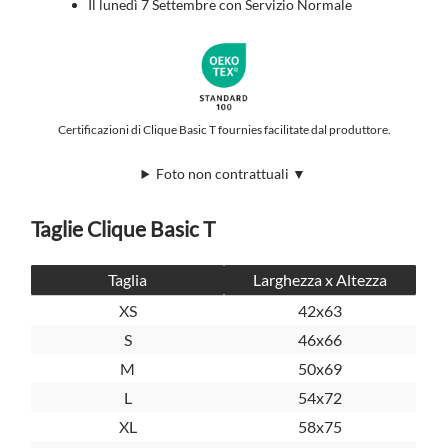
Il lunedì 7 Settembre con Servizio Normale
Certificazioni di Clique Basic T fournies facilitate dal produttore.
Foto non contrattuali ▼
Taglie Clique Basic T
Taglia
Larghezza x Altezza
XS
42x63
S
46x66
M
50x69
L
54x72
XL
58x75