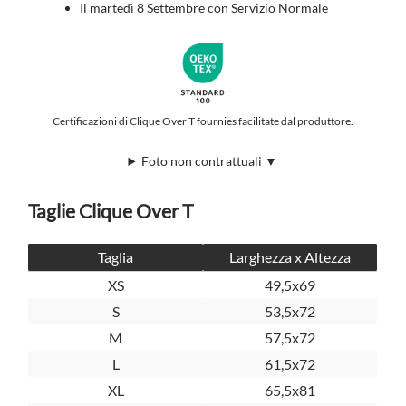
Il martedì 8 Settembre con Servizio Normale
Certificazioni di Clique Over T fournies facilitate dal produttore.
Foto non contrattuali ▼
Taglie Clique Over T
Taglia
Larghezza x Altezza
XS
49,5x69
S
53,5x72
M
57,5x72
L
61,5x72
XL
65,5x81