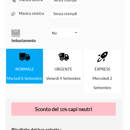
Manica sinistra
Imbustamento
NORMALE
URGENTE
EXPRESS
Martedì 8 Settembre
Venerdì 4 Settembre
Mercoledì 2
Settembre
Sconto del
capi neutri
10%
Risultato del tuo calcolo :