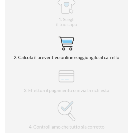
1
. Scegli
il tuo capo
2
. Calcola il preventivo online e aggiungilo al carrello
3
. Effettua il pagamento o invia la richiesta
4
. Controlliamo che tutto sia corretto