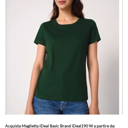
Acquista Maglietta iDeal Basic Brand iDeal190 W a partire da: