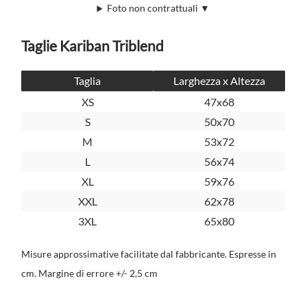
Foto non contrattuali ▼
Taglie Kariban Triblend
Taglia
Larghezza x Altezza
XS
47x68
S
50x70
M
53x72
L
56x74
XL
59x76
XXL
62x78
3XL
65x80
Misure approssimative facilitate dal fabbricante. Espresse in
cm. Margine di errore +/- 2,5 cm