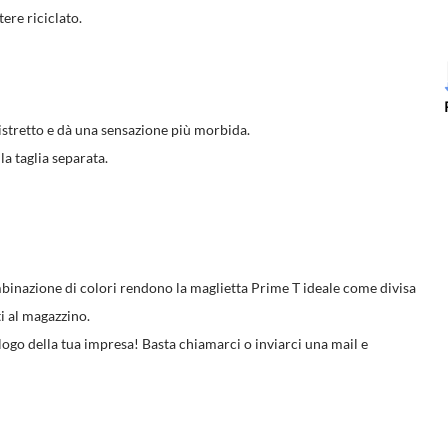
re riciclato.
ristretto e dà una sensazione più morbida.
la taglia separata.
combinazione di colori rendono la maglietta Prime T ideale come divisa
ti al magazzino.
 logo della tua impresa! Basta chiamarci o inviarci una mail e