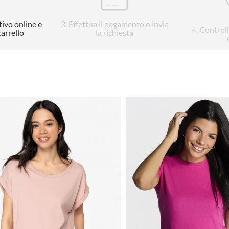
tivo online e
3
. Effettua il pagamento o invia
4
. Control
carrello
la richiesta