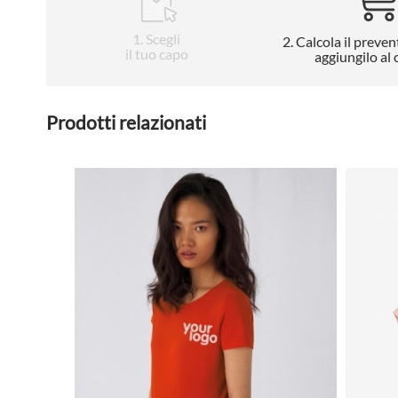
1
. Scegli
2
. Calcola il preven
il tuo capo
aggiungilo al 
Prodotti relazionati