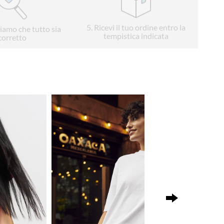
5
. Ricevi il tuo ordine entro la
liamo che tutto sia
tempistica indicata
corretto