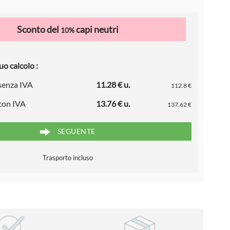
Sconto del
capi neutri
10%
uo calcolo :
 senza IVA
11.28 € u.
112.8 €
 con IVA
13.76 € u.
137.62 €
SEGUENTE
Trasporto incluso