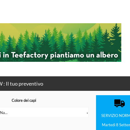
 : Il tuo preventivo
Colore dei capi
Na...
▼
SERVIZIO
NORM
Martedì 8 Sette