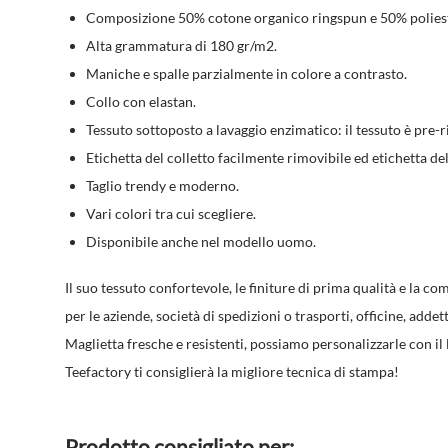
Composizione 50% cotone organico ringspun e 50% polieste
Alta grammatura di 180 gr/m2.
Maniche e spalle parzialmente in colore a contrasto.
Collo con elastan.
Tessuto sottoposto a lavaggio enzimatico: il tessuto è pre-
Etichetta del colletto facilmente rimovibile ed etichetta del
Taglio trendy e moderno.
Vari colori tra cui scegliere.
Disponibile anche nel modello uomo.
Il suo tessuto confortevole, le finiture di prima qualità e la 
per le aziende, società di spedizioni o trasporti, officine, addet
Maglietta fresche e resistenti, possiamo personalizzarle con il
Teefactory ti consiglierà la migliore tecnica di stampa!
Prodotto consigliato per: