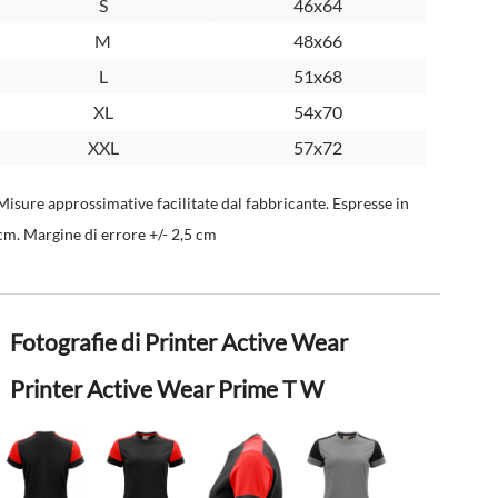
S
46x64
M
48x66
L
51x68
XL
54x70
XXL
57x72
Misure approssimative facilitate dal fabbricante. Espresse in
cm. Margine di errore +/- 2,5 cm
Fotografie di Printer Active Wear
Printer Active Wear Prime T W