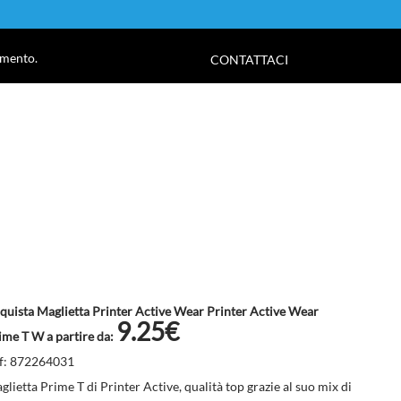
!
amento.
CONTATTACI
quista Maglietta Printer Active Wear Printer Active Wear
9.25€
ime T W a partire da:
f: 872264031
glietta Prime T di Printer Active, qualità top grazie al suo mix di