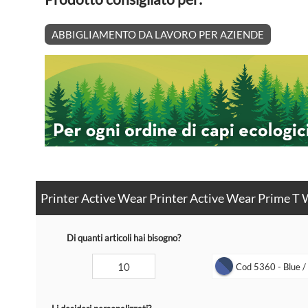
ABBIGLIAMENTO DA LAVORO PER AZIENDE
Printer Active Wear Printer Active Wear Prime T W
Di quanti articoli hai bisogno?
Cod 5360 - Blue / 