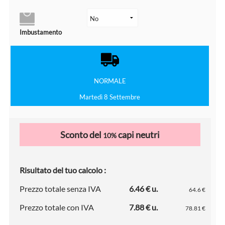
Imbustamento
NORMALE
Martedì 8 Settembre
Sconto del
capi neutri
10%
Risultato del tuo calcolo :
Prezzo totale senza IVA
6.46 € u.
64.6 €
Prezzo totale con IVA
7.88 € u.
78.81 €