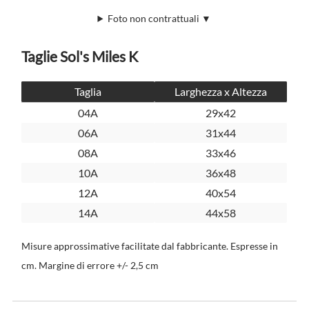
Foto non contrattuali ▼
Taglie Sol's Miles K
Taglia
Larghezza x Altezza
04A
29x42
06A
31x44
08A
33x46
10A
36x48
12A
40x54
14A
44x58
Misure approssimative facilitate dal fabbricante. Espresse in
cm. Margine di errore +/- 2,5 cm