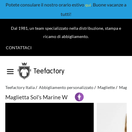
Potete consulare il nostro orario estivo
. Buone vacanze a
qui
tutti!
Dal 1981, un team specializzato nella distribuzione, stampa e
ricamo di abbigliamento.
CONTATTACI
Teefactory
Teefactory Italia
Abbigliamento personalizzato
Magliette
Maglie
Maglietta Sol's Marine W