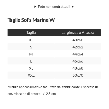
Foto non contrattuali ▼
Taglie Sol's Marine W
Taglia
Larghezza x Altezza
XS
40x60
S
42x62
M
44x64
L
46x66
XL
48x68
XXL
50x70
Misure approssimative facilitate dal fabbricante. Espresse in
cm. Margine di errore +/- 2,5 cm