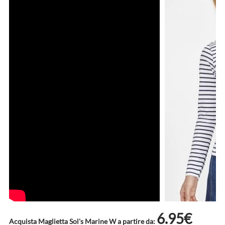
6.95€
Acquista Maglietta Sol's Marine W a partire da: