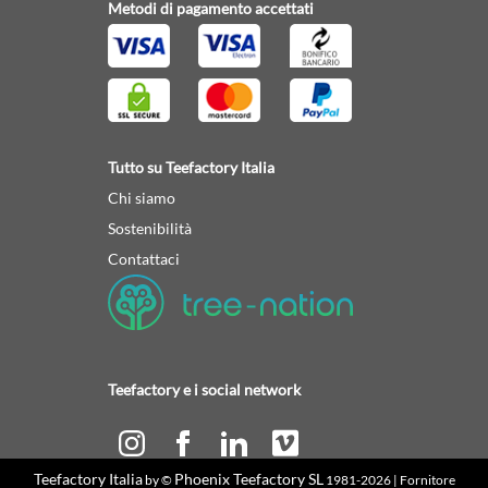
Metodi di pagamento accettati
Tutto su Teefactory Italia
Chi siamo
Sostenibilità
Contattaci
Teefactory e i social network
Teefactory Italia
Phoenix Teefactory SL
by ©
1981-2026 | Fornitore
Calcola il tuo preventivo