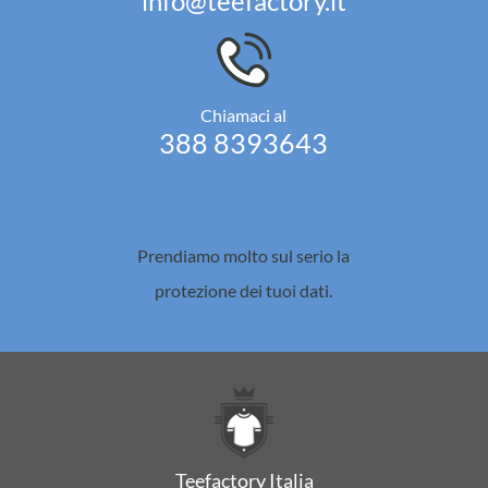
info@teefactory.it
Chiamaci al
388 8393643
Prendiamo molto sul serio la
protezione dei tuoi dati.
Teefactory Italia