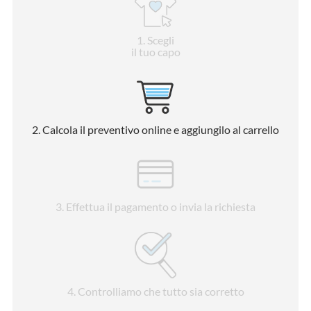
1
. Scegli
il tuo capo
2
. Calcola il preventivo online e aggiungilo al carrello
3
. Effettua il pagamento o invia la richiesta
4
. Controlliamo che tutto sia corretto