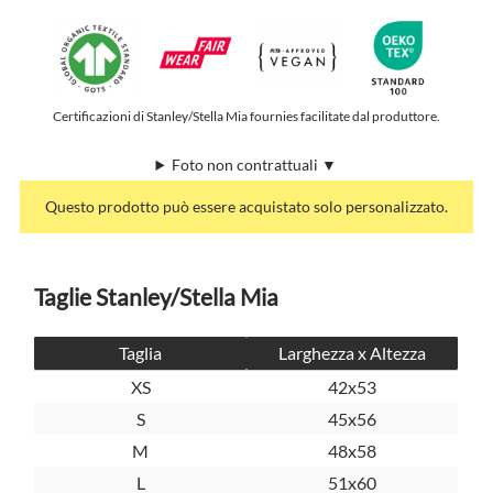
Certificazioni di Stanley/Stella Mia fournies facilitate dal produttore.
Foto non contrattuali ▼
Questo prodotto può essere acquistato solo personalizzato.
Taglie Stanley/Stella Mia
Taglia
Larghezza x Altezza
XS
42x53
S
45x56
M
48x58
L
51x60