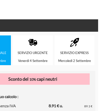
ALE
SERVIZIO
URGENTE
SERVIZIO
EXPRESS
mbre
Venerdì 4 Settembre
Mercoledì 2 Settembre
Sconto del
capi neutri
10%
uo calcolo :
 senza IVA
8.91 € u.
89.1 €