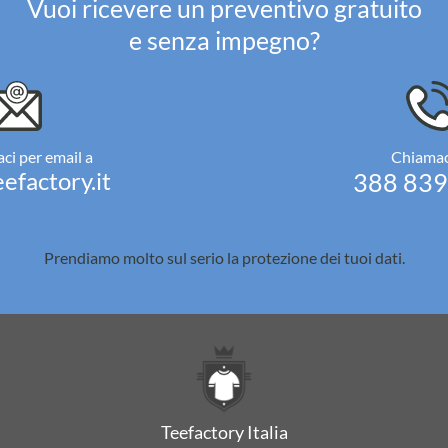
Vuoi ricevere un preventivo gratuito
e senza impegno?
ci per email a
Chiamac
efactory.it
388 83
Prendiamo molto sul serio la
protezione dei tuoi dati.
Teefactory Italia