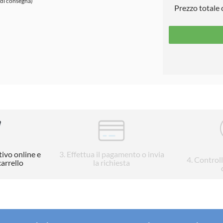
 di consegna)
Prezzo totale
tivo online e
3
. Effettua il pagamento o invia
4
. Control
carrello
la richiesta