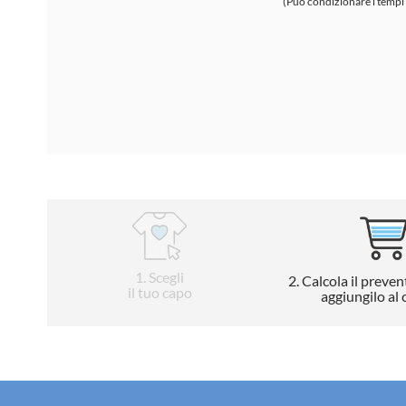
(Può condizionare i tempi
1
. Scegli
2
. Calcola il preven
il tuo capo
aggiungilo al 