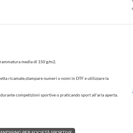
 grammatura media di 150 g/m2.
lietta ricamate,stampare numeri o nomi in DTF e utilizzare la
durante competizioni sportive o praticando sport all'aria aperta.
NDISING PER SOCIETÀ SPORTIVE