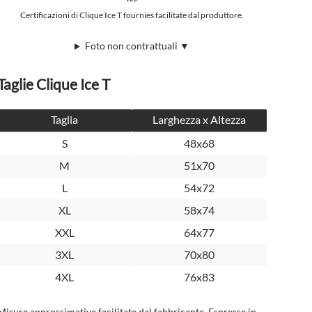
Certificazioni di Clique Ice T fournies facilitate dal produttore.
Foto non contrattuali ▼
Taglie Clique Ice T
Taglia
Larghezza x Altezza
S
48x68
M
51x70
L
54x72
XL
58x74
XXL
64x77
3XL
70x80
4XL
76x83
Misure approssimative facilitate dal fabbricante. Espresse in