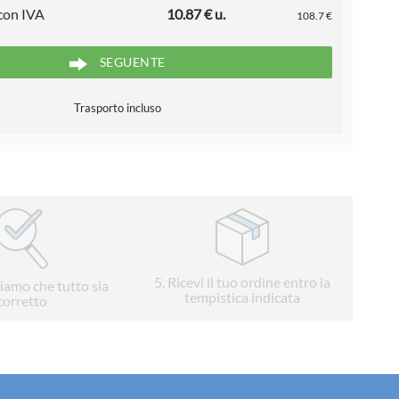
 con IVA
10.87 € u.
108.7 €
SEGUENTE
Trasporto incluso
5
. Ricevi il tuo ordine entro la
liamo che tutto sia
tempistica indicata
corretto