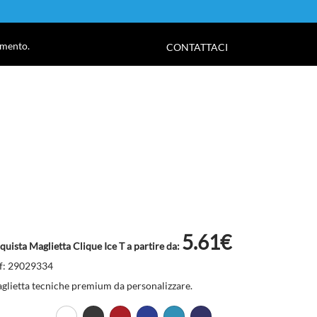
!
amento.
CONTATTACI
5.61€
quista Maglietta Clique Ice T a partire da:
f: 29029334
glietta tecniche premium da personalizzare.