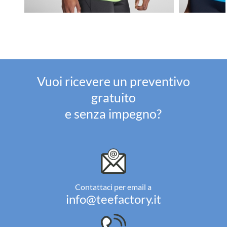
Vuoi ricevere un preventivo
gratuito
e senza impegno?
Contattaci per email a
info@teefactory.it