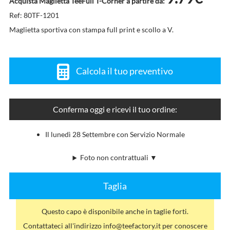
Acquista Maglietta TeeFull T-Corner a partire da:
Ref: 80TF-1201
Maglietta sportiva con stampa full print e scollo a V.
Calcola il tuo preventivo
Conferma oggi e ricevi il tuo ordine:
Il lunedì 28 Settembre con Servizio Normale
Foto non contrattuali ▼
Taglia
Questo capo è disponibile anche in taglie forti.
Contattateci all'indirizzo info@teefactory.it per conoscere