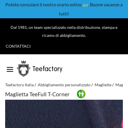
Potete consulare il nostro orario estivo
. Buone vacanze a
qui
tutti!
Dal 1981, un team specializzato nella distribuzione, stampa e
ricamo di abbigliamento.
CONTATTACI
Teefactory
Teefactory Italia
Abbigliamento personalizzato
Magliette
Magliet
Maglietta TeeFull T-Corner