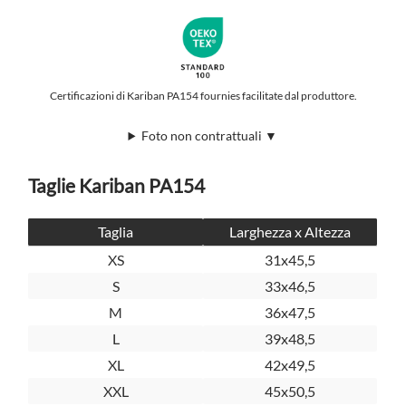
Certificazioni di Kariban PA154 fournies facilitate dal produttore.
Foto non contrattuali ▼
Taglie Kariban PA154
Taglia
Larghezza x Altezza
XS
31x45,5
S
33x46,5
M
36x47,5
L
39x48,5
XL
42x49,5
XXL
45x50,5