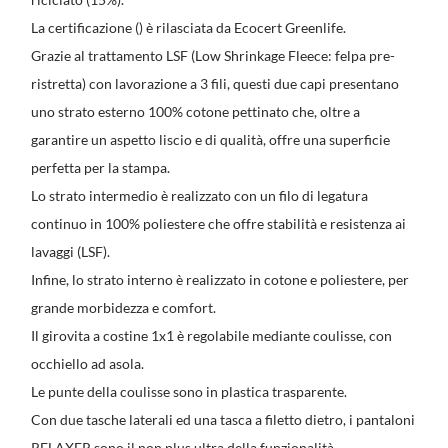
La certificazione () è rilasciata da Ecocert Greenlife.
Grazie al trattamento LSF (Low Shrinkage Fleece: felpa pre-
ristretta) con lavorazione a 3 fili, questi due capi presentano
uno strato esterno 100% cotone pettinato che, oltre a
garantire un aspetto liscio e di qualità, offre una superficie
perfetta per la stampa.
Lo strato intermedio è realizzato con un filo di legatura
continuo in 100% poliestere che offre stabilità e resistenza ai
lavaggi (LSF).
Infine, lo strato interno è realizzato in cotone e poliestere, per
grande morbidezza e comfort.
Il girovita a costine 1x1 è regolabile mediante coulisse, con
occhiello ad asola.
Le punte della coulisse sono in plastica trasparente.
Con due tasche laterali ed una tasca a filetto dietro, i pantaloni
RELAXER sono il non plus ultra della funzionalità.