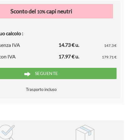
Sconto del
capi neutri
10%
uo calcolo :
 senza IVA
14.73 € u.
147.3 €
 con IVA
17.97 € u.
179.71 €
SEGUENTE
Trasporto incluso