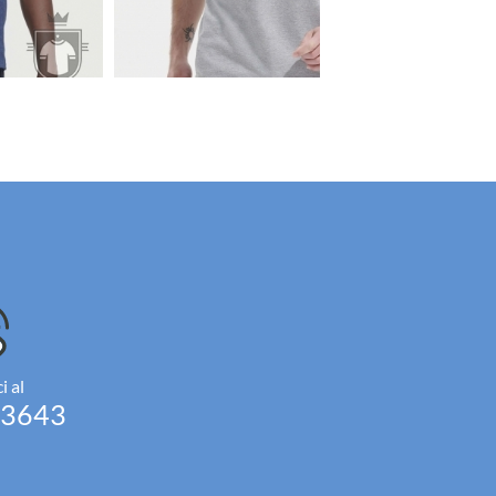
i al
93643