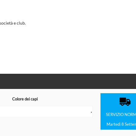
società e club.
Colore dei capi
▼
SERVIZIO
NORM
Martedì 8 Sette