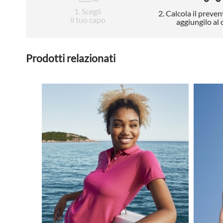
1
. Scegli
2
. Calcola il preven
il tuo capo
aggiungilo al 
Prodotti relazionati