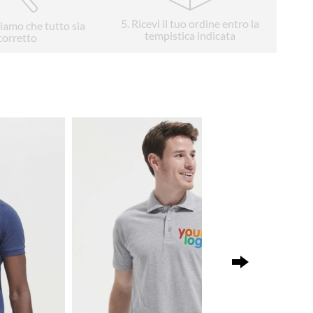
5
. Ricevi il tuo ordine entro la
liamo che tutto sia
tempistica indicata
corretto