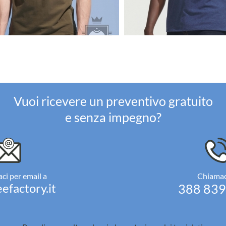
Vuoi ricevere un preventivo gratuito
e senza impegno?
ci per email a
Chiamac
efactory.it
388 83