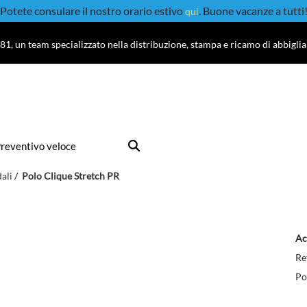
Potete consulare il nostro orario estivo
. Buone vacanze a tutti
qui
81, un team specializzato nella distribuzione, stampa e ricamo di abbigli
reventivo veloce
ali
Polo Clique Stretch PR
Ac
Re
Po