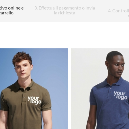
tivo online e
3
. Effettua il pagamento o invia
4
. Control
carrello
la richiesta