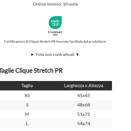
Ordine minimo: 10 unità
Certificazioni di Clique Stretch PR fournies facilitate dal produttore.
Foto non contrattuali ▼
Taglie Clique Stretch PR
Taglia
Larghezza x Altezza
XS
45x65
S
48x68
M
51x71
L
54x74