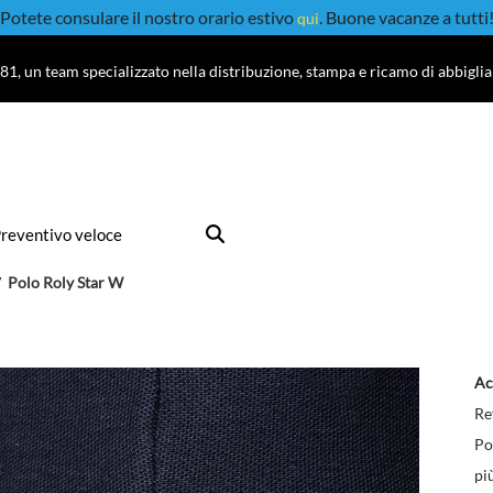
Potete consulare il nostro orario estivo
. Buone vacanze a tutti
qui
81, un team specializzato nella distribuzione, stampa e ricamo di abbigli
reventivo veloce
Polo Roly Star W
Ac
Re
Po
pi