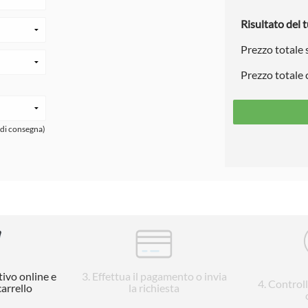
Risultato del t
Prezzo totale
Prezzo totale
 di consegna)
tivo online e
3
. Effettua il pagamento o invia
4
. Control
carrello
la richiesta