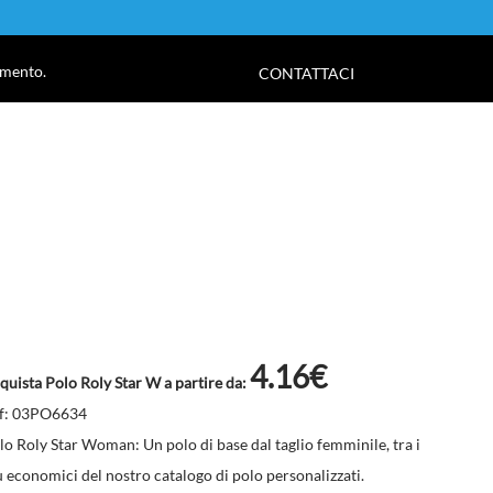
!
amento.
CONTATTACI
4.16€
quista Polo Roly Star W a partire da:
f: 03PO6634
lo Roly Star Woman: Un polo di base dal taglio femminile, tra i
ù economici del nostro catalogo di polo personalizzati.