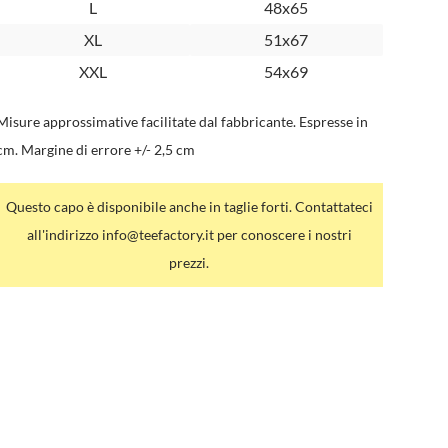
L
48x65
XL
51x67
XXL
54x69
Misure approssimative facilitate dal fabbricante. Espresse in
cm. Margine di errore +/- 2,5 cm
Questo capo è disponibile anche in taglie forti. Contattateci
all'indirizzo info@teefactory.it per conoscere i nostri
prezzi.