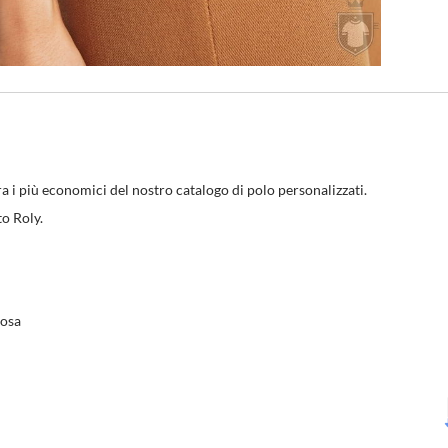
a i più economici del nostro catalogo di polo personalizzati.
o Roly.
cosa