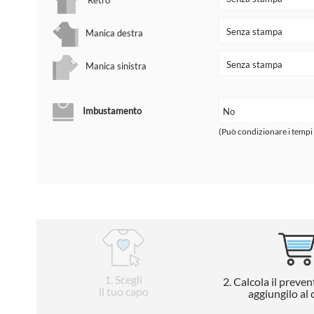
Retro
Manica destra
Manica sinistra
Imbustamento
(Può condizionare i tempi
1
. Scegli
2
. Calcola il preven
il tuo capo
aggiungilo al 