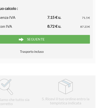
uo calcolo :
 senza IVA
7.15 € u.
71.5 €
 con IVA
8.72 € u.
87.23 €
SEGUENTE
Trasporto incluso
5
. Ricevi il tuo ordine entro la
liamo che tutto sia
tempistica indicata
corretto