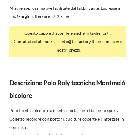
Misure approssimative facilitate dal fabbricante. Espresse in
cm. Margine di errore +/- 2,5 cm
Questo capo è disponibile anche in taglie forti.
Contattateci all'indirizzo info@teefactory.it per conoscere
i nostri prezzi.
Descrizione Polo Roly tecniche Montmeló
bicolore
Polo tecnica bicolore a manica corta, perfetta per lo sport.
Colletto bicolore con bottoni, cuciture coperte e rinforzate in
contrasto.