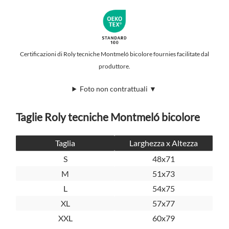
Certificazioni di Roly tecniche Montmeló bicolore fournies facilitate dal
produttore.
Foto non contrattuali ▼
Taglie Roly tecniche Montmeló bicolore
Taglia
Larghezza x Altezza
S
48x71
M
51x73
L
54x75
XL
57x77
XXL
60x79