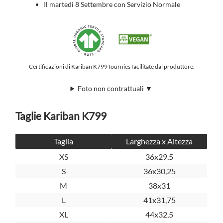
Il martedì 8 Settembre con Servizio Normale
Certificazioni di Kariban K799 fournies facilitate dal produttore.
Foto non contrattuali ▼
Taglie Kariban K799
Taglia
Larghezza x Altezza
XS
36x29,5
S
36x30,25
M
38x31
L
41x31,75
XL
44x32,5