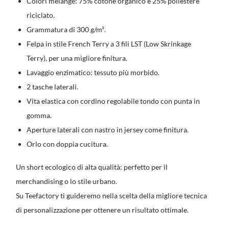
Colori melange: 75% cotone organico e 25% poliestere
riciclato.
Grammatura di 300 g/m².
Felpa in stile French Terry a 3 fili LST (Low Skrinkage
Terry), per una migliore finitura.
Lavaggio enzimatico: tessuto più morbido.
2 tasche laterali.
Vita elastica con cordino regolabile tondo con punta in
gomma.
Aperture laterali con nastro in jersey come finitura.
Orlo con doppia cucitura.
Un short ecologico di alta qualità: perfetto per il
merchandising o lo stile urbano.
Su Teefactory ti guideremo nella scelta della migliore tecnica
di personalizzazione per ottenere un risultato ottimale.