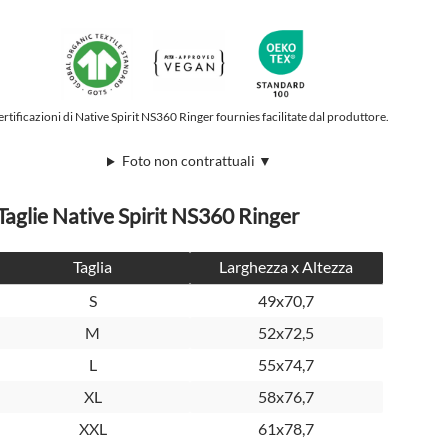
rtificazioni di Native Spirit NS360 Ringer fournies facilitate dal produttore.
Foto non contrattuali ▼
Taglie Native Spirit NS360 Ringer
Taglia
Larghezza x Altezza
S
49x70,7
M
52x72,5
L
55x74,7
XL
58x76,7
XXL
61x78,7