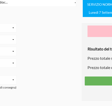
lac...
▼
SERVIZIO
NORM
Lunedì 7 Sette
Risultato del t
Prezzo totale
Prezzo totale
 di consegna)