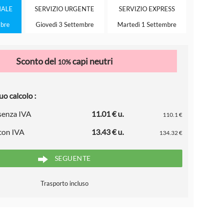
ALE
SERVIZIO
URGENTE
SERVIZIO
EXPRESS
mbre
Giovedì 3 Settembre
Martedì 1 Settembre
Sconto del
capi neutri
10%
uo calcolo :
 senza IVA
11.01 € u.
110.1 €
 con IVA
13.43 € u.
134.32 €
SEGUENTE
Trasporto incluso