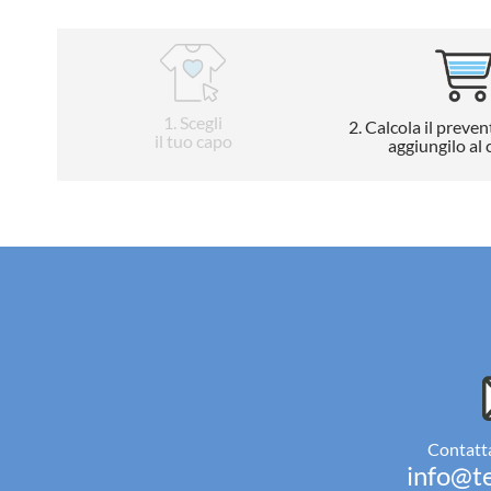
1
. Scegli
2
. Calcola il preven
il tuo capo
aggiungilo al 
Contatta
info@te