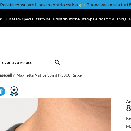
Potete consulare il nostro orario estivo
. Buone vacanze a tutti
qui
81, un team specializzato nella distribuzione, stampa e ricamo di abbigli
reventivo veloce
aseball
Maglietta Native Spirit NS360 Ringer
Ac
8
Re
Ma