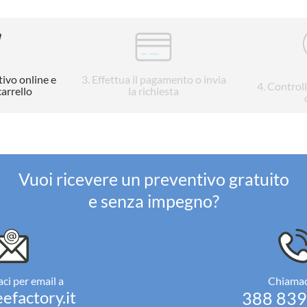
tivo online e
3
. Effettua il pagamento o invia
4
. Control
carrello
la richiesta
Vuoi ricevere un preventivo gratuito
e senza impegno?
ci per email a
Chiamac
efactory.it
388 83