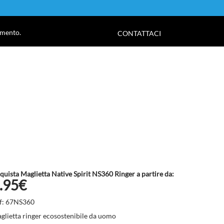
!
amento.
CONTATTACI
quista Maglietta Native Spirit NS360 Ringer a partire da:
.95€
f: 67NS360
glietta ringer ecosostenibile da uomo