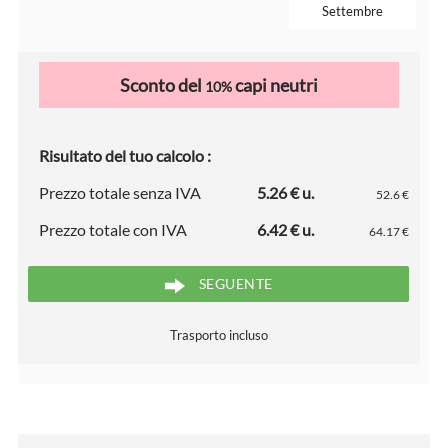
Settembre
Sconto del
capi neutri
10%
Risultato del tuo calcolo :
Prezzo totale senza IVA
5.26 € u.
52.6 €
Prezzo totale con IVA
6.42 € u.
64.17 €
SEGUENTE
Trasporto incluso