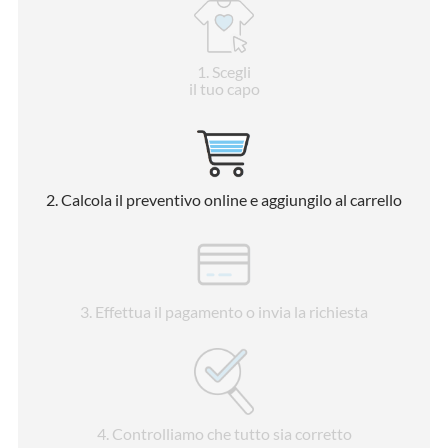
1
. Scegli
il tuo capo
2
. Calcola il preventivo online e aggiungilo al carrello
3
. Effettua il pagamento o invia la richiesta
4
. Controlliamo che tutto sia corretto