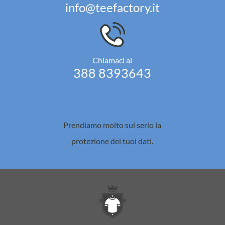
info@teefactory.it
Chiamaci al
388 8393643
Prendiamo molto sul serio la
protezione dei tuoi dati.